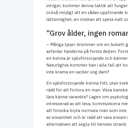
intriger, kommer denna taktik att fungera 
också möjligt att en sådan uppförande k
lättsinnighet, en önskan att spela katt
”Grov ålder, ingen roma
– Många tjejer drömmer om en bukett-godi
avfärdar händerna på första dejten. Förr
en kvinna är självförsörjande och känner 
Naturligtvis kommer han i alla fall att ko
inte krama en vacker ung dam?
En självförsörjande kvinna fritt, utan tve
rädd för att förlora en man. Vissa kanske 
lära känna varandra? Lagen om psykolog
intresserad av att leva, kommunicera m
att försöka bryta normala män som inte 
av ensamhet och är rädd att vara ensam 
alternativen att segla till hennes strand.