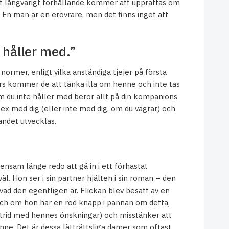
 långvarigt förhållande kommer att upprättas om
 En man är en erövrare, men det finns inget att
håller med.”
normer, enligt vilka anständiga tjejer på första
ars kommer de att tänka illa om henne och inte tas
om du inte håller med beror allt på din kompanions
sex med dig (eller inte med dig, om du vägrar) och
landet utvecklas.
ensam länge redo att gå in i ett förhastat
l. Hon ser i sin partner hjälten i sin roman – den
ad den egentligen är. Flickan blev besatt av en
 Och om hon har en röd knapp i pannan om detta,
strid med hennes önskningar) och misstänker att
ne. Det är dessa lätträttsliga damer som oftast