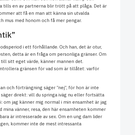
tills en av partnerna blir trött på att plåga. Det är
ommer att få en man att känna sin utvalda
 och mus med honom och få mer pengar.
ntik”
speriod i ett förhållande. Och han, det är otur,
esten, detta är en fråga om personliga gränser. Om
till sitt eget värde, känner mannen det.
ntrollera gränsen för vad som är tillåtet: varför
kan och förträngning säger ”nej”, för hon är inte
säger direkt: vill du springa iväg nu eller fortsätta
i: om jag känner mig normal i min ensamhet är jag
ed mina vänner, resa, den här ensamheten kommer
bara är intresserade av sex. Om en ung dam lider
igen, kommer inte de mest intressanta