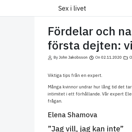
Sex i livet
Skip to content
Fördelar och n
första dejten: v
By
John Jakobsson
On
02.11.2020
O
Viktiga tips från en expert.
Många kvinnor undrar hur lång tid det t
intimitet i ett förhållande. Vår expert E
frågan.
Elena Shamova
”Jag vill, jag kan inte”