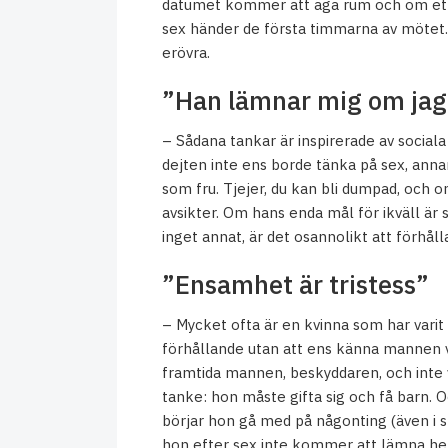
datumet kommer att äga rum och om ett
sex händer de första timmarna av mötet.
erövra.
”Han lämnar mig om jag 
– Sådana tankar är inspirerade av sociala 
dejten inte ens borde tänka på sex, ann
som fru. Tjejer, du kan bli dumpad, och 
avsikter. Om hans enda mål för ikväll är 
inget annat, är det osannolikt att förhål
”Ensamhet är tristess”
– Mycket ofta är en kvinna som har varit 
förhållande utan att ens känna mannen vä
framtida mannen, beskyddaren, och inte v
tanke: hon måste gifta sig och få barn.
börjar hon gå med på någonting (även i 
hon efter sex inte kommer att lämna hen