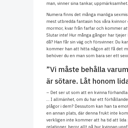
man, vinner sina tankar, uppmärksamhet
Numera finns det många manliga sexmiss
mest utbredda fantasin hos våra kvinnor 
mormor, kvar från farfar och kommer att 
Slutar inte! Hur många gånger har tjejer 
då? Han får sin väg och försvinner. Du 
kommer han att hitta någon att få det med
behöver du en man som bara ser ett sexue
”Vi måste behålla varum
är sötare. Låt honom lida
– Det ser ut som att en kvinna förhandla
… I allmänhet, om du har ett förhålland
plågor i dem? Dessutom kan han ta emot 
en annan plats, där denna frukt inte kom
verkligen inte kommer att ha tid att lida
relationer, beror allt på hur kvinnan u