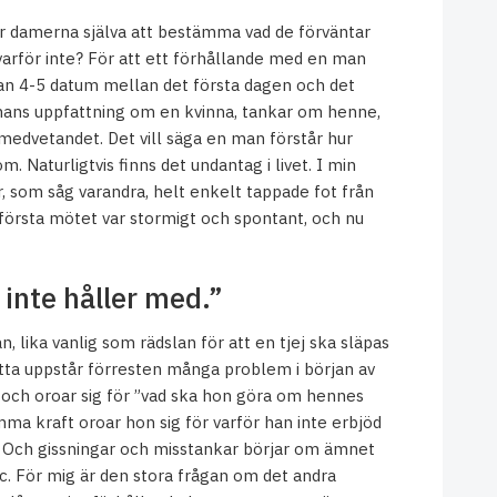
ör damerna själva att bestämma vad de förväntar
 varför inte? För att ett förhållande med en man
lan 4-5 datum mellan det första dagen och det
 mans uppfattning om en kvinna, tankar om henne,
i medvetandet. Det vill säga en man förstår hur
. Naturligtvis finns det undantag i livet. I min
r, som såg varandra, helt enkelt tappade fot från
t första mötet var stormigt och spontant, och nu
inte håller med.”
n, lika vanlig som rädslan för att en tjej ska släpas
detta uppstår förresten många problem i början av
 och oroar sig för ”vad ska hon göra om hennes
ma kraft oroar hon sig för varför han inte erbjöd
. Och gissningar och misstankar börjar om ämnet
c. För mig är den stora frågan om det andra