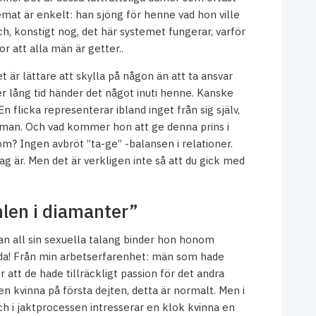
mat är enkelt: han sjöng för henne vad hon ville
, konstigt nog, det här systemet fungerar, varför
r att alla män är getter..
 är lättare att skylla på någon än att ta ansvar
er lång tid händer det något inuti henne. Kanske
n flicka representerar ibland inget från sig själv,
n man. Och vad kommer hon att ge denna prins i
? Ingen avbröt ”ta-ge” -balansen i relationer.
tag är. Men det är verkligen inte så att du gick med
len i diamanter”
an all sin sexuella talang binder hon honom
inda! Från min arbetserfarenhet: män som hade
att de hade tillräckligt passion för det andra
en kvinna på första dejten, detta är normalt. Men i
ch i jaktprocessen intresserar en klok kvinna en