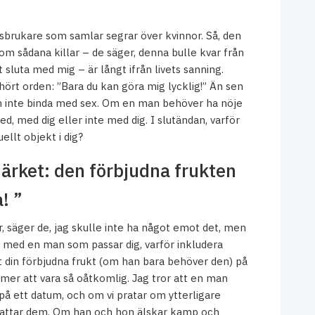
.
brukare som samlar segrar över kvinnor. Så, den
om sådana killar – de säger, denna bulle kvar från
sluta med mig – är långt ifrån livets sanning.
hört orden: ”Bara du kan göra mig lycklig!” Än sen
kan inte binda med sex. Om en man behöver ha nöje
, med dig eller inte med dig. I slutändan, varför
llt objekt i dig?
ärket: den förbjudna frukten
! ”
r, säger de, jag skulle inte ha något emot det, men
e med en man som passar dig, varför inkludera
din förbjudna frukt (om han bara behöver den) på
mer att vara så oåtkomlig. Jag tror att en man
 på ett datum, och om vi pratar om ytterligare
ppfattar dem. Om han och hon älskar kamp och