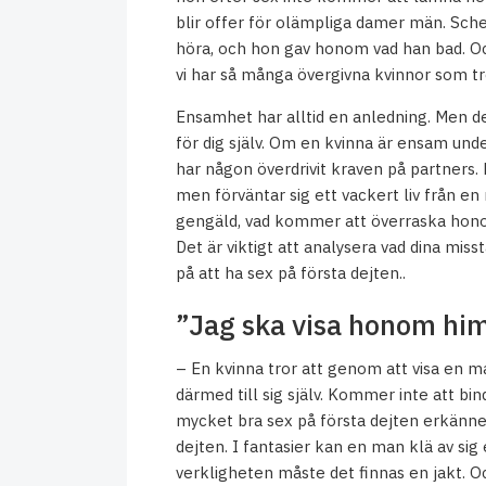
blir offer för olämpliga damer män. Sche
höra, och hon gav honom vad han bad. Och
vi har så många övergivna kvinnor som tro
Ensamhet har alltid en anledning. Men det
för dig själv. Om en kvinna är ensam und
har någon överdrivit kraven på partners. E
men förväntar sig ett vackert liv från e
gengäld, vad kommer att överraska honom
Det är viktigt att analysera vad dina miss
på att ha sex på första dejten..
”Jag ska visa honom him
– En kvinna tror att genom att visa en m
därmed till sig själv. Kommer inte att b
mycket bra sex på första dejten erkänner 
dejten. I fantasier kan en man klä av sig 
verkligheten måste det finnas en jakt. O