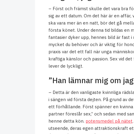
– Först och främst skulle det vara bra f
sig av ett datum. Om det här är en affär,
ska vara mer än en natt, bör det gå mel
första könet. Under denna tid bildas en
fantasier dyker upp, hennes bild är fast 
mycket du behöver och är viktig för honom
praxis var det ett fall när unga människo
kraftiga känslor och passion. Sex vid de
lever de lyckligt.
”Han lämnar mig om jag 
– Detta är den vanligaste kvinnliga rädsla
i sängen vid första dejten. På grund av 
ett förhållande. Först spänner en kvinna
partner föreslår sex,” och sedan med sam
henne detta kön.
potensmedel på nätet
utseende, deras egen attraktionskraft et